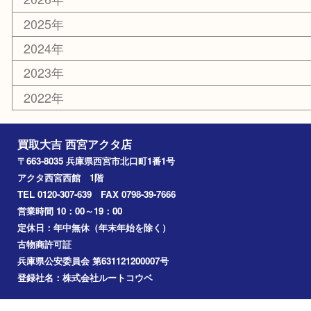
古銭
金貨
記念メダル
香水
勲章
おもちゃ
喫煙具
文房具
鉄道模型
切手
その他
お知らせ
コラム
エリアカテゴリ
西宮市