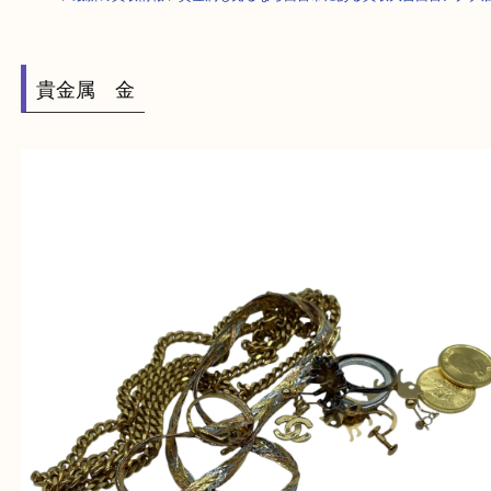
HOME
>
最新の買取情報
>
貴金属も売るなら西宮市にある買取大吉西宮ア
貴金属 金