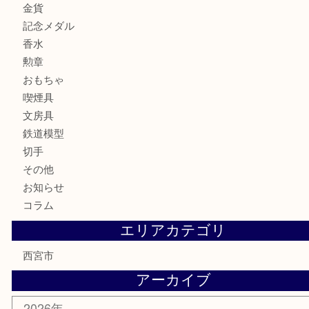
バッグ
財布
ブランド
時計
カメラ
お酒
骨董品
金製品
銀製品
古美術品
食器
テレホンカード
商品券
金券
株主優待券
はがき