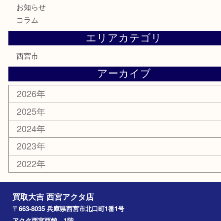
古美術品
食器
テレホンカード
商品券
金券
株主優待券
はがき
古銭
金貨
記念メダル
香水
勲章
おもちゃ
喫煙具
文房具
鉄道模型