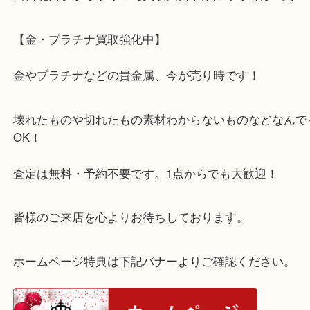
公開日:2026/05/20
貴金属 金 プラチナ
（
貴金属 金 プラチナ
）
K24
Pm850
貴金属
K22
Pt1000
Pt950
K21,6
Pt900
金
K18
Pt850
プラチナ
K14
Pt800
WG
西宮北口駅からすぐの【買取大吉 西宮アクタ店】で
【金・プラチナ買取強化中】
金やプラチナなどの貴金属、今が売り時です！
壊れたものや切れたもの素材わからないものなどな
OK！
査定は無料・予約不要です。1点からでも大歓迎！